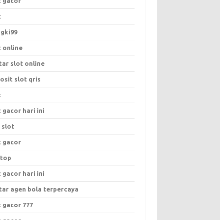
t gacor
t
gki99
t online
tar slot online
osit slot qris
t
t gacor hari ini
 slot
t gacor
top
t gacor hari ini
tar agen bola terpercaya
t gacor 777