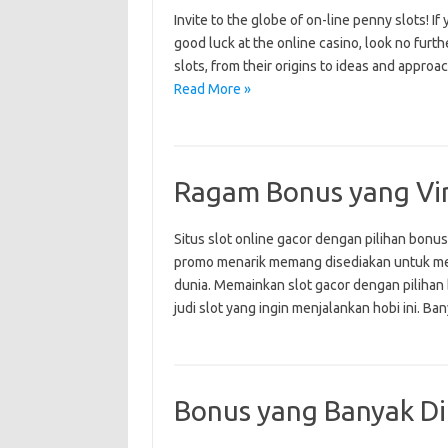
Invite to the globe of on-line penny slots! I
good luck at the online casino, look no furthe
slots, from their origins to ideas and appr
Read More »
Ragam Bonus yang Vira
Situs slot online gacor dengan pilihan bonu
promo menarik memang disediakan untuk men
dunia. Memainkan slot gacor dengan pilihan b
judi slot yang ingin menjalankan hobi ini. Ba
Bonus yang Banyak Di