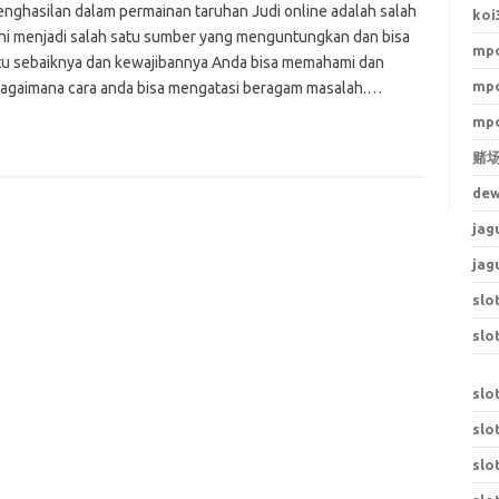
nghasilan dalam permainan taruhan Judi online adalah salah
koi
ini menjadi salah satu sumber yang menguntungkan dan bisa
mpo
itu sebaiknya dan kewajibannya Anda bisa memahami dan
mp
bagaimana cara anda bisa mengatasi beragam masalah.…
mpo
赌
dew
jag
jag
slo
slo
slo
slo
slo